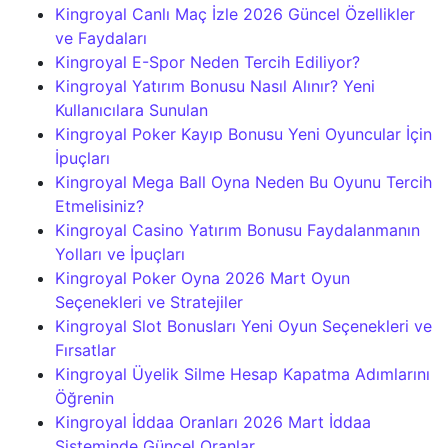
Kingroyal Canlı Maç İzle 2026 Güncel Özellikler
ve Faydaları
Kingroyal E-Spor Neden Tercih Ediliyor?
Kingroyal Yatırım Bonusu Nasıl Alınır? Yeni
Kullanıcılara Sunulan
Kingroyal Poker Kayıp Bonusu Yeni Oyuncular İçin
İpuçları
Kingroyal Mega Ball Oyna Neden Bu Oyunu Tercih
Etmelisiniz?
Kingroyal Casino Yatırım Bonusu Faydalanmanın
Yolları ve İpuçları
Kingroyal Poker Oyna 2026 Mart Oyun
Seçenekleri ve Stratejiler
Kingroyal Slot Bonusları Yeni Oyun Seçenekleri ve
Fırsatlar
Kingroyal Üyelik Silme Hesap Kapatma Adımlarını
Öğrenin
Kingroyal İddaa Oranları 2026 Mart İddaa
Sisteminde Güncel Oranlar