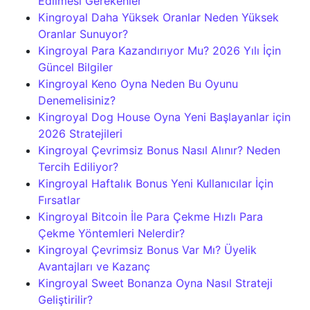
Edilmesi Gerekenler
Kingroyal Daha Yüksek Oranlar Neden Yüksek
Oranlar Sunuyor?
Kingroyal Para Kazandırıyor Mu? 2026 Yılı İçin
Güncel Bilgiler
Kingroyal Keno Oyna Neden Bu Oyunu
Denemelisiniz?
Kingroyal Dog House Oyna Yeni Başlayanlar için
2026 Stratejileri
Kingroyal Çevrimsiz Bonus Nasıl Alınır? Neden
Tercih Ediliyor?
Kingroyal Haftalık Bonus Yeni Kullanıcılar İçin
Fırsatlar
Kingroyal Bitcoin İle Para Çekme Hızlı Para
Çekme Yöntemleri Nelerdir?
Kingroyal Çevrimsiz Bonus Var Mı? Üyelik
Avantajları ve Kazanç
Kingroyal Sweet Bonanza Oyna Nasıl Strateji
Geliştirilir?