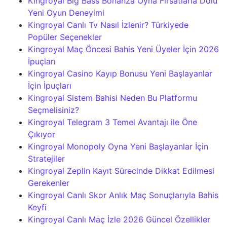
Kingroyal Big Bass Bonanza Oyna Fırsatlarla Dolu
Yeni Oyun Deneyimi
Kingroyal Canlı Tv Nasıl İzlenir? Türkiyede
Popüler Seçenekler
Kingroyal Maç Öncesi Bahis Yeni Üyeler İçin 2026
İpuçları
Kingroyal Casino Kayıp Bonusu Yeni Başlayanlar
İçin İpuçları
Kingroyal Sistem Bahisi Neden Bu Platformu
Seçmelisiniz?
Kingroyal Telegram 3 Temel Avantajı ile Öne
Çıkıyor
Kingroyal Monopoly Oyna Yeni Başlayanlar İçin
Stratejiler
Kingroyal Zeplin Kayıt Sürecinde Dikkat Edilmesi
Gerekenler
Kingroyal Canlı Skor Anlık Maç Sonuçlarıyla Bahis
Keyfi
Kingroyal Canlı Maç İzle 2026 Güncel Özellikler