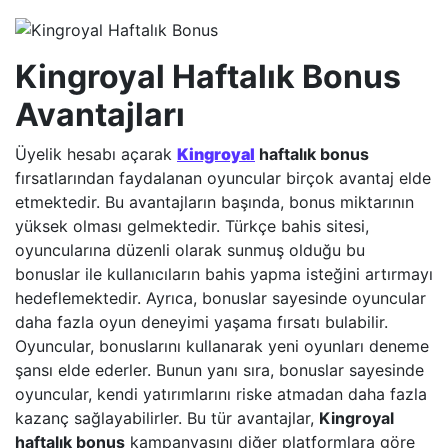
Kingroyal Haftalık Bonus
Avantajları
Üyelik hesabı açarak
Kingroyal
haftalık bonus
fırsatlarından faydalanan oyuncular birçok avantaj elde
etmektedir. Bu avantajların başında, bonus miktarının
yüksek olması gelmektedir. Türkçe bahis sitesi,
oyuncularına düzenli olarak sunmuş olduğu bu
bonuslar ile kullanıcıların bahis yapma isteğini artırmayı
hedeflemektedir. Ayrıca, bonuslar sayesinde oyuncular
daha fazla oyun deneyimi yaşama fırsatı bulabilir.
Oyuncular, bonuslarını kullanarak yeni oyunları deneme
şansı elde ederler. Bunun yanı sıra, bonuslar sayesinde
oyuncular, kendi yatırımlarını riske atmadan daha fazla
kazanç sağlayabilirler. Bu tür avantajlar,
Kingroyal
haftalık bonus
kampanyasını diğer platformlara göre