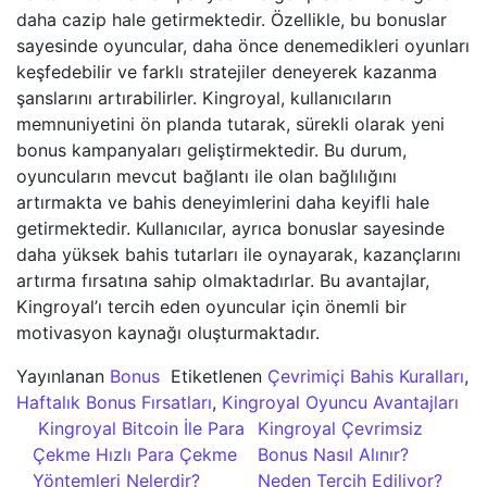
daha cazip hale getirmektedir. Özellikle, bu bonuslar
sayesinde oyuncular, daha önce denemedikleri oyunları
keşfedebilir ve farklı stratejiler deneyerek kazanma
şanslarını artırabilirler. Kingroyal, kullanıcıların
memnuniyetini ön planda tutarak, sürekli olarak yeni
bonus kampanyaları geliştirmektedir. Bu durum,
oyuncuların mevcut bağlantı ile olan bağlılığını
artırmakta ve bahis deneyimlerini daha keyifli hale
getirmektedir. Kullanıcılar, ayrıca bonuslar sayesinde
daha yüksek bahis tutarları ile oynayarak, kazançlarını
artırma fırsatına sahip olmaktadırlar. Bu avantajlar,
Kingroyal’ı tercih eden oyuncular için önemli bir
motivasyon kaynağı oluşturmaktadır.
Yayınlanan
Bonus
Etiketlenen
Çevrimiçi Bahis Kuralları
,
Haftalık Bonus Fırsatları
,
Kingroyal Oyuncu Avantajları
Yazı dolaşımı
Kingroyal Bitcoin İle Para
Kingroyal Çevrimsiz
Çekme Hızlı Para Çekme
Bonus Nasıl Alınır?
Yöntemleri Nelerdir?
Neden Tercih Ediliyor?