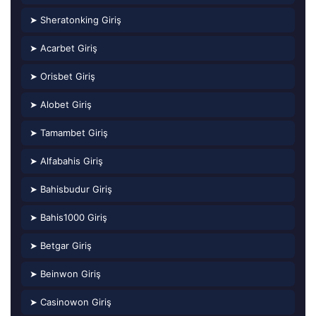
➤ Sheratonking Giriş
➤ Acarbet Giriş
➤ Orisbet Giriş
➤ Alobet Giriş
➤ Tamambet Giriş
➤ Alfabahis Giriş
➤ Bahisbudur Giriş
➤ Bahis1000 Giriş
➤ Betgar Giriş
➤ Beinwon Giriş
➤ Casinowon Giriş