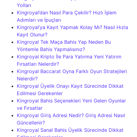
Yolları
Kingroyal’dan Nasıl Para Çekilir? Hızlı İşlem
Adımları ve İpuçları
Kingroyal’ya Kayıt Yapmak Kolay Mı? Nasıl Hızla
Kayıt Olunur?
Kingroyal Tek Maça Bahis Yap Neden Bu
Yöntemle Bahis Yapmalısınız?
Kingroyal Kripto İle Para Yatırma Yeni Yatırım
Fırsatları Nelerdir?
Kingroyal Baccarat Oyna Farklı Oyun Stratejileri
Nelerdir?
Kingroyal Üyelik Onayı Kayıt Sürecinde Dikkat
Edilmesi Gerekenler
Kingroyal Bahis Seçenekleri Yeni Gelen Oyunlar
ve Fırsatlar
Kingroyal Giriş Adresi Nedir? Giriş Adresi Nasıl
Güncellenir?
Kingroyal Sanal Bahis Üyelik Sürecinde Dikkat