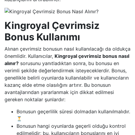
Kingroyal Çevrimsiz
Bonus Kullanımı
Alınan çevrimsiz bonusun nasıl kullanılacağı da oldukça
önemlidir. Kullanıcılar,
Kingroyal çevrimsiz bonus nasıl
alınır?
sorusunu yanıtladıktan sonra, bu bonusu en
verimli şekilde değerlendirmek isteyeceklerdir. Bonus,
genellikle belirli oyunlarda kullanılabilir ve kullanıcıların
kazanç elde etme olasılığını artırır. Bu bonusun
avantajlarından yararlanmak için dikkat edilmesi
gereken noktalar şunlardır:
Bonusun geçerlilik süresi dolmadan kullanılmalıdır.
Bonusun hangi oyunlarda geçerli olduğu kontrol
edilmelidir; bu, kullanıcıların bonuslarını en iyi