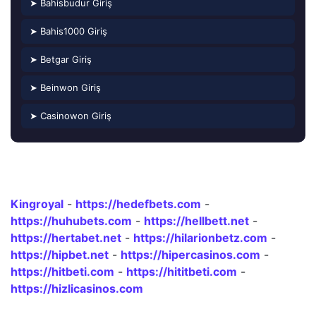
➤ Bahisbudur Giriş
➤ Bahis1000 Giriş
➤ Betgar Giriş
➤ Beinwon Giriş
➤ Casinowon Giriş
Kingroyal
-
https://hedefbets.com
-
https://huhubets.com
-
https://hellbett.net
-
https://hertabet.net
-
https://hilarionbetz.com
-
https://hipbet.net
-
https://hipercasinos.com
-
https://hitbeti.com
-
https://hititbeti.com
-
https://hizlicasinos.com