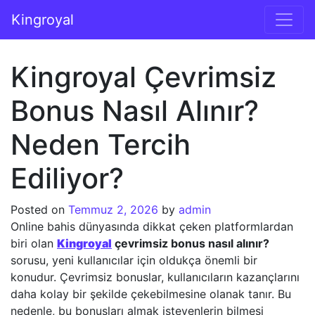
İçeriğe geç
Kingroyal
Ana gezinti
Kingroyal Çevrimsiz
Bonus Nasıl Alınır?
Neden Tercih
Ediliyor?
Posted on
Temmuz 2, 2026
by
admin
Online bahis dünyasında dikkat çeken platformlardan
biri olan
Kingroyal
çevrimsiz bonus nasıl alınır?
sorusu, yeni kullanıcılar için oldukça önemli bir
konudur. Çevrimsiz bonuslar, kullanıcıların kazançlarını
daha kolay bir şekilde çekebilmesine olanak tanır. Bu
nedenle, bu bonusları almak isteyenlerin bilmesi