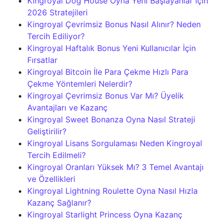
Kingroyal Dog House Oyna Yeni Başlayanlar için
2026 Stratejileri
Kingroyal Çevrimsiz Bonus Nasıl Alınır? Neden
Tercih Ediliyor?
Kingroyal Haftalık Bonus Yeni Kullanıcılar İçin
Fırsatlar
Kingroyal Bitcoin İle Para Çekme Hızlı Para
Çekme Yöntemleri Nelerdir?
Kingroyal Çevrimsiz Bonus Var Mı? Üyelik
Avantajları ve Kazanç
Kingroyal Sweet Bonanza Oyna Nasıl Strateji
Geliştirilir?
Kingroyal Lisans Sorgulaması Neden Kingroyal
Tercih Edilmeli?
Kingroyal Oranları Yüksek Mı? 3 Temel Avantajı
ve Özellikleri
Kingroyal Lightning Roulette Oyna Nasıl Hızla
Kazanç Sağlanır?
Kingroyal Starlight Princess Oyna Kazanç