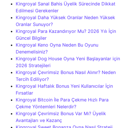
Kingroyal Sanal Bahis Üyelik Sürecinde Dikkat
Edilmesi Gerekenler
Kingroyal Daha Yüksek Oranlar Neden Yüksek
Oranlar Sunuyor?
Kingroyal Para Kazandırıyor Mu? 2026 Yılı İçin
Güncel Bilgiler
Kingroyal Keno Oyna Neden Bu Oyunu
Denemelisiniz?
Kingroyal Dog House Oyna Yeni Başlayanlar için
2026 Stratejileri
Kingroyal Çevrimsiz Bonus Nasıl Alınır? Neden
Tercih Ediliyor?
Kingroyal Haftalık Bonus Yeni Kullanıcılar İçin
Fırsatlar
Kingroyal Bitcoin İle Para Çekme Hızlı Para
Çekme Yöntemleri Nelerdir?
Kingroyal Çevrimsiz Bonus Var Mı? Üyelik
Avantajları ve Kazanç
Kingroyal Sweet Bonanza Oyna Nasıl Strateji