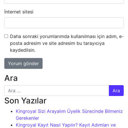
İnternet sitesi
Daha sonraki yorumlarımda kullanılması için adım, e-
posta adresim ve site adresim bu tarayıcıya
kaydedilsin.
Ara
Arama:
Son Yazılar
Kingroyal Sizi Arayalım Üyelik Sürecinde Bilmeniz
Gerekenler
Kingroyal Kayıt Nasıl Yapılır? Kayıt Adımları ve