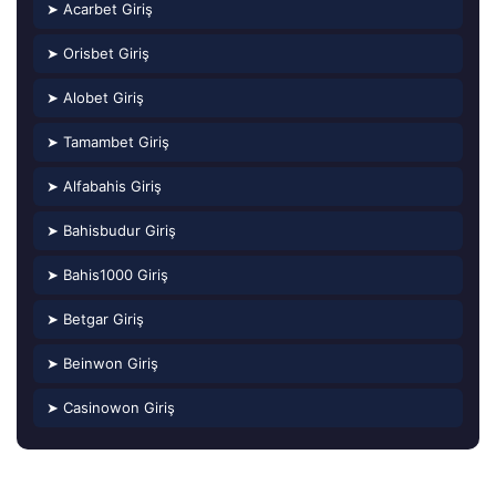
➤ Acarbet Giriş
➤ Orisbet Giriş
➤ Alobet Giriş
➤ Tamambet Giriş
➤ Alfabahis Giriş
➤ Bahisbudur Giriş
➤ Bahis1000 Giriş
➤ Betgar Giriş
➤ Beinwon Giriş
➤ Casinowon Giriş