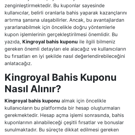
zenginleştirmektedir. Bu kuponlar sayesinde
kullanıcılar, belirli oranlarla bahis yaparak kazançlarını
artırma şansına ulaşabilirler. Ancak, bu avantajlardan
yararlanabilmek için öncelikle doğru yöntemlerle
kupon işlemlerinin gerçekleştirilmesi önemlidir. Bu
yazıda,
Kingroyal bahis kuponu
ile ilgili bilmeniz
gereken önemli detayları ele alacağız ve kullanıcıların
bu fırsatları en iyi şekilde nasıl değerlendirebileceğini
anlatacağız.
Kingroyal Bahis Kuponu
Nasıl Alınır?
Kingroyal bahis kuponu
almak için öncelikle
kullanıcıların bu platformda bir hesap oluşturmaları
gerekmektedir. Hesap açma işlemi sonrasında, bahis
kuponlarının alınabileceği çeşitli fırsatlar ve bonuslar
sunulmaktadır. Bu süreçte dikkat edilmesi gereken