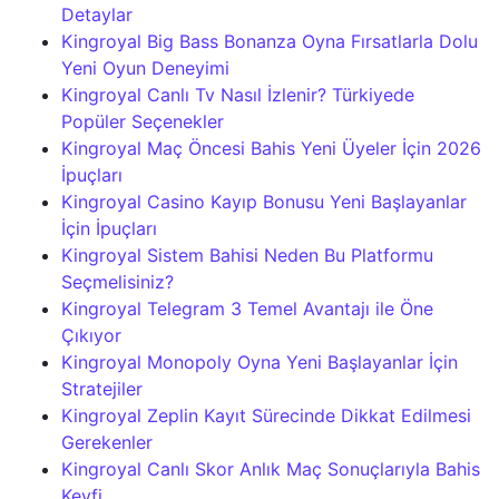
Detaylar
Kingroyal Big Bass Bonanza Oyna Fırsatlarla Dolu
Yeni Oyun Deneyimi
Kingroyal Canlı Tv Nasıl İzlenir? Türkiyede
Popüler Seçenekler
Kingroyal Maç Öncesi Bahis Yeni Üyeler İçin 2026
İpuçları
Kingroyal Casino Kayıp Bonusu Yeni Başlayanlar
İçin İpuçları
Kingroyal Sistem Bahisi Neden Bu Platformu
Seçmelisiniz?
Kingroyal Telegram 3 Temel Avantajı ile Öne
Çıkıyor
Kingroyal Monopoly Oyna Yeni Başlayanlar İçin
Stratejiler
Kingroyal Zeplin Kayıt Sürecinde Dikkat Edilmesi
Gerekenler
Kingroyal Canlı Skor Anlık Maç Sonuçlarıyla Bahis
Keyfi