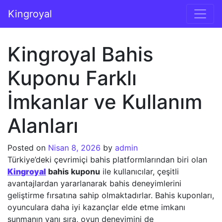
İçeriğe geç
Kingroyal
Ana gezinti
Kingroyal Bahis
Kuponu Farklı
İmkanlar ve Kullanım
Alanları
Posted on
Nisan 8, 2026
by
admin
Türkiye’deki çevrimiçi bahis platformlarından biri olan
Kingroyal
bahis kuponu
ile kullanıcılar, çeşitli
avantajlardan yararlanarak bahis deneyimlerini
geliştirme fırsatına sahip olmaktadırlar. Bahis kuponları,
oyunculara daha iyi kazançlar elde etme imkanı
sunmanın yanı sıra, oyun deneyimini de