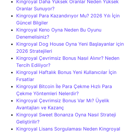
Kingroyal Daha Yüksek Oranlar Neden Yüksek
Oranlar Sunuyor?
Kingroyal Para Kazandırıyor Mu? 2026 Yılı İçin
Güncel Bilgiler
Kingroyal Keno Oyna Neden Bu Oyunu
Denemelisiniz?
Kingroyal Dog House Oyna Yeni Başlayanlar için
2026 Stratejileri
Kingroyal Çevrimsiz Bonus Nasıl Alınır? Neden
Tercih Ediliyor?
Kingroyal Haftalık Bonus Yeni Kullanıcılar İçin
Fırsatlar
Kingroyal Bitcoin İle Para Çekme Hızlı Para
Çekme Yöntemleri Nelerdir?
Kingroyal Çevrimsiz Bonus Var Mı? Üyelik
Avantajları ve Kazanç
Kingroyal Sweet Bonanza Oyna Nasıl Strateji
Geliştirilir?
Kingroyal Lisans Sorgulaması Neden Kingroyal