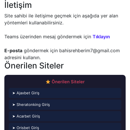
İletişim
Site sahibi ile iletişime geçmek için aşağıda yer alan
yöntemleri kullanabilirsiniz.
Teams üzerinden mesaj göndermek için
Tıklayın
E-posta
göndermek için
bahisrehberim7@gmail.com
adresini kullanın.
Önerilen Siteler
Önerilen Siteler
➤ Ajaxbet Giriş
➤ Sheratonking Giriş
➤ Acarbet Giriş
➤ Orisbet Giriş