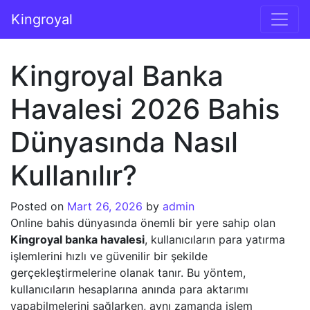
İçeriğe geç
Kingroyal
Ana gezinti
Kingroyal Banka
Havalesi 2026 Bahis
Dünyasında Nasıl
Kullanılır?
Posted on
Mart 26, 2026
by
admin
Online bahis dünyasında önemli bir yere sahip olan
Kingroyal banka havalesi
, kullanıcıların para yatırma
işlemlerini hızlı ve güvenilir bir şekilde
gerçekleştirmelerine olanak tanır. Bu yöntem,
kullanıcıların hesaplarına anında para aktarımı
yapabilmelerini sağlarken, aynı zamanda işlem