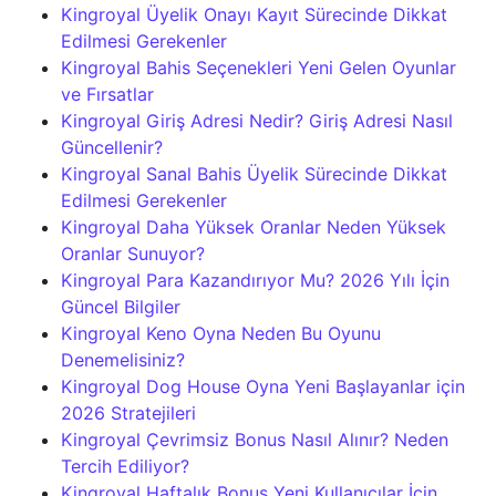
Kingroyal Üyelik Onayı Kayıt Sürecinde Dikkat
Edilmesi Gerekenler
Kingroyal Bahis Seçenekleri Yeni Gelen Oyunlar
ve Fırsatlar
Kingroyal Giriş Adresi Nedir? Giriş Adresi Nasıl
Güncellenir?
Kingroyal Sanal Bahis Üyelik Sürecinde Dikkat
Edilmesi Gerekenler
Kingroyal Daha Yüksek Oranlar Neden Yüksek
Oranlar Sunuyor?
Kingroyal Para Kazandırıyor Mu? 2026 Yılı İçin
Güncel Bilgiler
Kingroyal Keno Oyna Neden Bu Oyunu
Denemelisiniz?
Kingroyal Dog House Oyna Yeni Başlayanlar için
2026 Stratejileri
Kingroyal Çevrimsiz Bonus Nasıl Alınır? Neden
Tercih Ediliyor?
Kingroyal Haftalık Bonus Yeni Kullanıcılar İçin