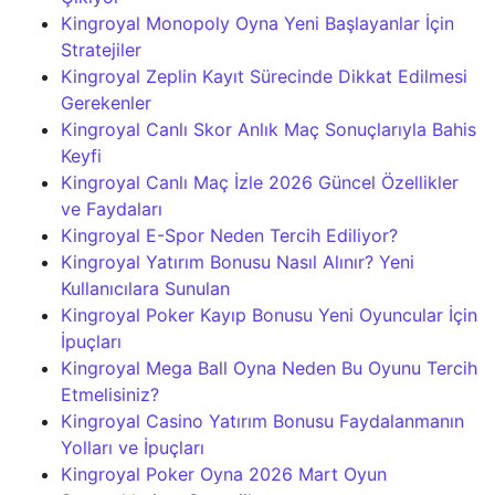
Kingroyal Monopoly Oyna Yeni Başlayanlar İçin
Stratejiler
Kingroyal Zeplin Kayıt Sürecinde Dikkat Edilmesi
Gerekenler
Kingroyal Canlı Skor Anlık Maç Sonuçlarıyla Bahis
Keyfi
Kingroyal Canlı Maç İzle 2026 Güncel Özellikler
ve Faydaları
Kingroyal E-Spor Neden Tercih Ediliyor?
Kingroyal Yatırım Bonusu Nasıl Alınır? Yeni
Kullanıcılara Sunulan
Kingroyal Poker Kayıp Bonusu Yeni Oyuncular İçin
İpuçları
Kingroyal Mega Ball Oyna Neden Bu Oyunu Tercih
Etmelisiniz?
Kingroyal Casino Yatırım Bonusu Faydalanmanın
Yolları ve İpuçları
Kingroyal Poker Oyna 2026 Mart Oyun