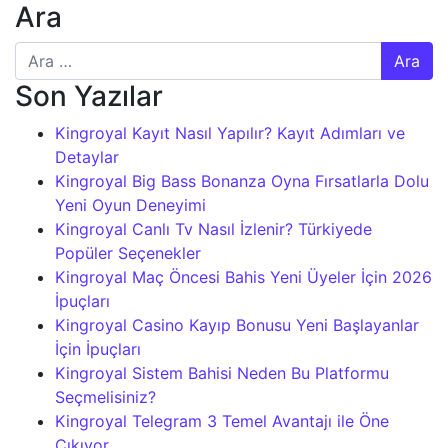
Ara
Arama:
Son Yazılar
Kingroyal Kayıt Nasıl Yapılır? Kayıt Adımları ve
Detaylar
Kingroyal Big Bass Bonanza Oyna Fırsatlarla Dolu
Yeni Oyun Deneyimi
Kingroyal Canlı Tv Nasıl İzlenir? Türkiyede
Popüler Seçenekler
Kingroyal Maç Öncesi Bahis Yeni Üyeler İçin 2026
İpuçları
Kingroyal Casino Kayıp Bonusu Yeni Başlayanlar
İçin İpuçları
Kingroyal Sistem Bahisi Neden Bu Platformu
Seçmelisiniz?
Kingroyal Telegram 3 Temel Avantajı ile Öne
Çıkıyor