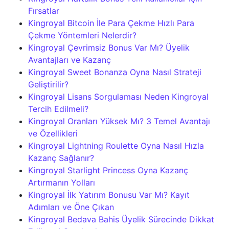
Fırsatlar
Kingroyal Bitcoin İle Para Çekme Hızlı Para
Çekme Yöntemleri Nelerdir?
Kingroyal Çevrimsiz Bonus Var Mı? Üyelik
Avantajları ve Kazanç
Kingroyal Sweet Bonanza Oyna Nasıl Strateji
Geliştirilir?
Kingroyal Lisans Sorgulaması Neden Kingroyal
Tercih Edilmeli?
Kingroyal Oranları Yüksek Mı? 3 Temel Avantajı
ve Özellikleri
Kingroyal Lightning Roulette Oyna Nasıl Hızla
Kazanç Sağlanır?
Kingroyal Starlight Princess Oyna Kazanç
Artırmanın Yolları
Kingroyal İlk Yatırım Bonusu Var Mı? Kayıt
Adımları ve Öne Çıkan
Kingroyal Bedava Bahis Üyelik Sürecinde Dikkat