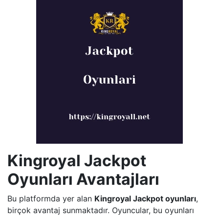
Kingroyal Jackpot
Oyunları Avantajları
Bu platformda yer alan
Kingroyal Jackpot oyunları
,
birçok avantaj sunmaktadır. Oyuncular, bu oyunları