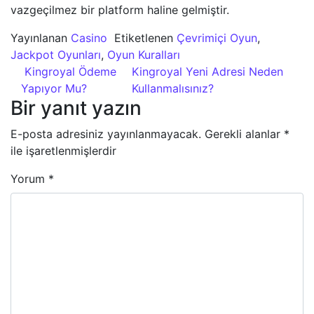
vazgeçilmez bir platform haline gelmiştir.
Yayınlanan
Casino
Etiketlenen
Çevrimiçi Oyun
,
Jackpot Oyunları
,
Oyun Kuralları
Yazı dolaşımı
Kingroyal Ödeme
Kingroyal Yeni Adresi Neden
Yapıyor Mu?
Kullanmalısınız?
Bir yanıt yazın
E-posta adresiniz yayınlanmayacak.
Gerekli alanlar
*
ile işaretlenmişlerdir
Yorum
*