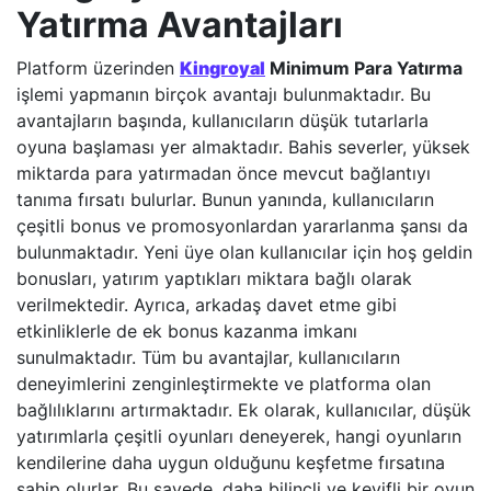
Yatırma Avantajları
Platform üzerinden
Kingroyal
Minimum Para Yatırma
işlemi yapmanın birçok avantajı bulunmaktadır. Bu
avantajların başında, kullanıcıların düşük tutarlarla
oyuna başlaması yer almaktadır. Bahis severler, yüksek
miktarda para yatırmadan önce mevcut bağlantıyı
tanıma fırsatı bulurlar. Bunun yanında, kullanıcıların
çeşitli bonus ve promosyonlardan yararlanma şansı da
bulunmaktadır. Yeni üye olan kullanıcılar için hoş geldin
bonusları, yatırım yaptıkları miktara bağlı olarak
verilmektedir. Ayrıca, arkadaş davet etme gibi
etkinliklerle de ek bonus kazanma imkanı
sunulmaktadır. Tüm bu avantajlar, kullanıcıların
deneyimlerini zenginleştirmekte ve platforma olan
bağlılıklarını artırmaktadır. Ek olarak, kullanıcılar, düşük
yatırımlarla çeşitli oyunları deneyerek, hangi oyunların
kendilerine daha uygun olduğunu keşfetme fırsatına
sahip olurlar. Bu sayede, daha bilinçli ve keyifli bir oyun