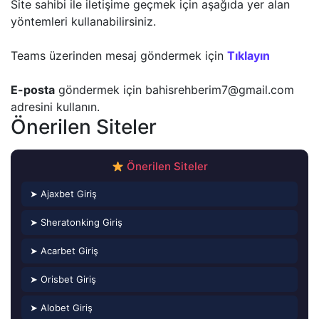
Site sahibi ile iletişime geçmek için aşağıda yer alan
yöntemleri kullanabilirsiniz.
Teams üzerinden mesaj göndermek için
Tıklayın
E-posta
göndermek için
bahisrehberim7@gmail.com
adresini kullanın.
Önerilen Siteler
Önerilen Siteler
➤ Ajaxbet Giriş
➤ Sheratonking Giriş
➤ Acarbet Giriş
➤ Orisbet Giriş
➤ Alobet Giriş