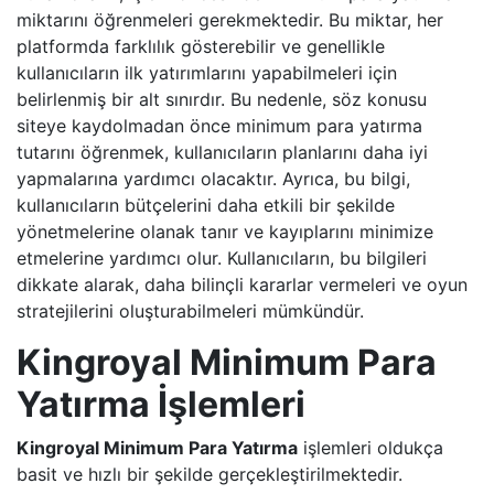
miktarını öğrenmeleri gerekmektedir. Bu miktar, her
platformda farklılık gösterebilir ve genellikle
kullanıcıların ilk yatırımlarını yapabilmeleri için
belirlenmiş bir alt sınırdır. Bu nedenle, söz konusu
siteye kaydolmadan önce minimum para yatırma
tutarını öğrenmek, kullanıcıların planlarını daha iyi
yapmalarına yardımcı olacaktır. Ayrıca, bu bilgi,
kullanıcıların bütçelerini daha etkili bir şekilde
yönetmelerine olanak tanır ve kayıplarını minimize
etmelerine yardımcı olur. Kullanıcıların, bu bilgileri
dikkate alarak, daha bilinçli kararlar vermeleri ve oyun
stratejilerini oluşturabilmeleri mümkündür.
Kingroyal Minimum Para
Yatırma İşlemleri
Kingroyal Minimum Para Yatırma
işlemleri oldukça
basit ve hızlı bir şekilde gerçekleştirilmektedir.