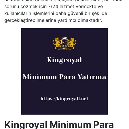
sorunu çözmek için 7/24 hizmet vermekte ve
kullanıcıların işlemlerini daha güvenli bir şekilde
gerçekleştirebilmelerine yardımcı olmaktadır.
Kingroyal Minimum Para