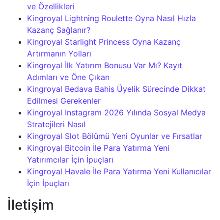
ve Özellikleri
Kingroyal Lightning Roulette Oyna Nasıl Hızla
Kazanç Sağlanır?
Kingroyal Starlight Princess Oyna Kazanç
Artırmanın Yolları
Kingroyal İlk Yatırım Bonusu Var Mı? Kayıt
Adımları ve Öne Çıkan
Kingroyal Bedava Bahis Üyelik Sürecinde Dikkat
Edilmesi Gerekenler
Kingroyal Instagram 2026 Yılında Sosyal Medya
Stratejileri Nasıl
Kingroyal Slot Bölümü Yeni Oyunlar ve Fırsatlar
Kingroyal Bitcoin İle Para Yatırma Yeni
Yatırımcılar İçin İpuçları
Kingroyal Havale İle Para Yatırma Yeni Kullanıcılar
İçin İpuçları
İletişim