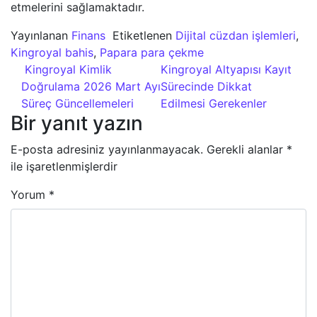
etmelerini sağlamaktadır.
Yayınlanan
Finans
Etiketlenen
Dijital cüzdan işlemleri
,
Kingroyal bahis
,
Papara para çekme
Yazı dolaşımı
Kingroyal Kimlik
Kingroyal Altyapısı Kayıt
Doğrulama 2026 Mart Ayı
Sürecinde Dikkat
Süreç Güncellemeleri
Edilmesi Gerekenler
Bir yanıt yazın
E-posta adresiniz yayınlanmayacak.
Gerekli alanlar
*
ile işaretlenmişlerdir
Yorum
*