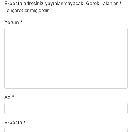
E-posta adresiniz yayınlanmayacak.
Gerekli alanlar
*
ile işaretlenmişlerdir
Yorum
*
Ad
*
E-posta
*