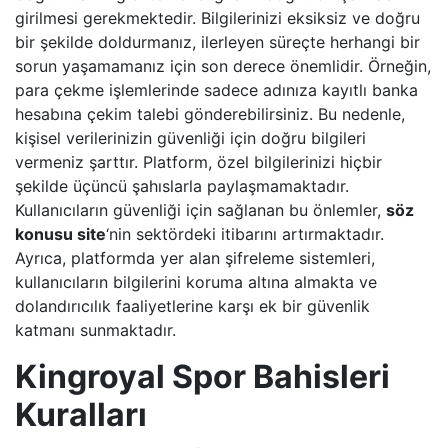
girilmesi gerekmektedir. Bilgilerinizi eksiksiz ve doğru
bir şekilde doldurmanız, ilerleyen süreçte herhangi bir
sorun yaşamamanız için son derece önemlidir. Örneğin,
para çekme işlemlerinde sadece adınıza kayıtlı banka
hesabına çekim talebi gönderebilirsiniz. Bu nedenle,
kişisel verilerinizin güvenliği için doğru bilgileri
vermeniz şarttır. Platform, özel bilgilerinizi hiçbir
şekilde üçüncü şahıslarla paylaşmamaktadır.
Kullanıcıların güvenliği için sağlanan bu önlemler,
söz
konusu site
‘nin sektördeki itibarını artırmaktadır.
Ayrıca, platformda yer alan şifreleme sistemleri,
kullanıcıların bilgilerini koruma altına almakta ve
dolandırıcılık faaliyetlerine karşı ek bir güvenlik
katmanı sunmaktadır.
Kingroyal Spor Bahisleri
Kuralları