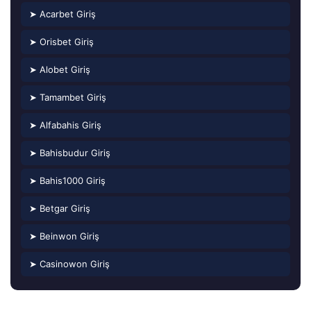
➤ Acarbet Giriş
➤ Orisbet Giriş
➤ Alobet Giriş
➤ Tamambet Giriş
➤ Alfabahis Giriş
➤ Bahisbudur Giriş
➤ Bahis1000 Giriş
➤ Betgar Giriş
➤ Beinwon Giriş
➤ Casinowon Giriş