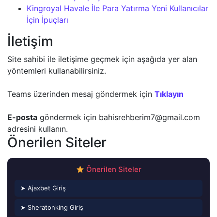
Kingroyal Havale İle Para Yatırma Yeni Kullanıcılar
İçin İpuçları
İletişim
Site sahibi ile iletişime geçmek için aşağıda yer alan
yöntemleri kullanabilirsiniz.
Teams üzerinden mesaj göndermek için
Tıklayın
E-posta
göndermek için
bahisrehberim7@gmail.com
adresini kullanın.
Önerilen Siteler
Önerilen Siteler
➤ Ajaxbet Giriş
➤ Sheratonking Giriş