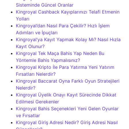
Sisteminde Güncel Oranlar
Kingroyal Cashback Kayıplarınızı Telafi Etmenin
Yolları
Kingroyal’dan Nasıl Para Çekilir? Hızlı İşlem
Adımları ve İpuçları
Kingroyal’ya Kayıt Yapmak Kolay Mı? Nasıl Hızla
Kayıt Olunur?
Kingroyal Tek Maça Bahis Yap Neden Bu
Yöntemle Bahis Yapmalısınız?
Kingroyal Kripto İle Para Yatırma Yeni Yatırım
Fırsatları Nelerdir?
Kingroyal Baccarat Oyna Farklı Oyun Stratejileri
Nelerdir?
Kingroyal Üyelik Onayı Kayıt Sürecinde Dikkat
Edilmesi Gerekenler
Kingroyal Bahis Seçenekleri Yeni Gelen Oyunlar
ve Fırsatlar
Kingroyal Giriş Adresi Nedir? Giriş Adresi Nasıl