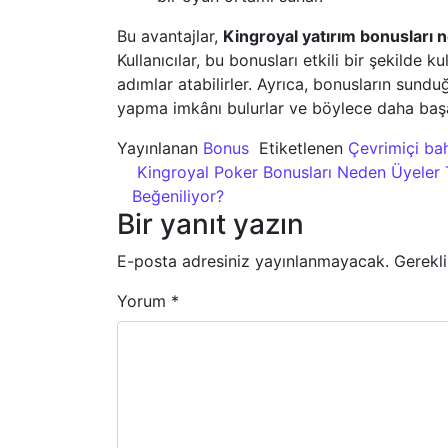
Bu avantajlar,
Kingroyal yatırım bonusları n
Kullanıcılar, bu bonusları etkili bir şekilde
adımlar atabilirler. Ayrıca, bonusların sunduğu
yapma imkânı bulurlar ve böylece daha başarı
Yayınlanan
Bonus
Etiketlenen
Çevrimiçi ba
Yazı dolaşımı
Kingroyal Poker Bonusları Neden Üyeler 
Beğeniliyor?
Bir yanıt yazın
E-posta adresiniz yayınlanmayacak.
Gerekli
Yorum
*