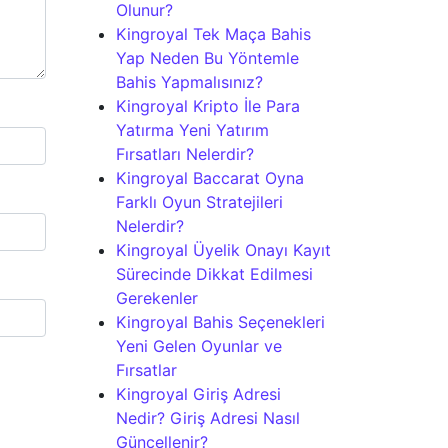
Olunur?
Kingroyal Tek Maça Bahis
Yap Neden Bu Yöntemle
Bahis Yapmalısınız?
Kingroyal Kripto İle Para
Yatırma Yeni Yatırım
Fırsatları Nelerdir?
Kingroyal Baccarat Oyna
Farklı Oyun Stratejileri
Nelerdir?
Kingroyal Üyelik Onayı Kayıt
Sürecinde Dikkat Edilmesi
Gerekenler
Kingroyal Bahis Seçenekleri
Yeni Gelen Oyunlar ve
Fırsatlar
Kingroyal Giriş Adresi
Nedir? Giriş Adresi Nasıl
Güncellenir?