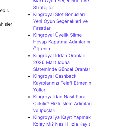
Mart Oyun Seçenekleri ve
Stratejiler
edir.
Kingroyal Slot Bonusları
Yeni Oyun Seçenekleri ve
ahisler
Fırsatlar
Kingroyal Üyelik Silme
Hesap Kapatma Adımlarını
Öğrenin
Kingroyal İddaa Oranları
2026 Mart İddaa
Sisteminde Güncel Oranlar
Kingroyal Cashback
Kayıplarınızı Telafi Etmenin
Yolları
Kingroyal’dan Nasıl Para
Çekilir? Hızlı İşlem Adımları
ve İpuçları
Kingroyal’ya Kayıt Yapmak
Kolay Mı? Nasıl Hızla Kayıt